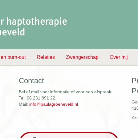
 en burn-out
Relaties
Zwangerschap
Over mij
Contact
P
P
Bel of mail voor informatie of voor een afspraak:
Tel: 06 231 891 22.
God
Mail:
info@paulagroeneveld.nl
41
Zie